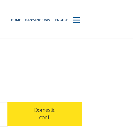
사이트맵
HOME
HANYANG UNIV.
ENGLISH
열기/
닫기
Domestic
conf.