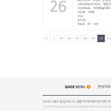
AUTHOR : 하경호, 강경호
26
ORGANIZATION : 대
JOURNAL : 하계학술대회
YEAR : 1999
VOL :
ISSUE :
PAGE : 67 ~ 69
<<
<
45
46
47
48
49
50
51
한양대학
04763 서울시 왕십리로 222 정몽구미래자동차연구센터 403호 ECAD
(c) 2016 Hanyang University Department of Automotiv