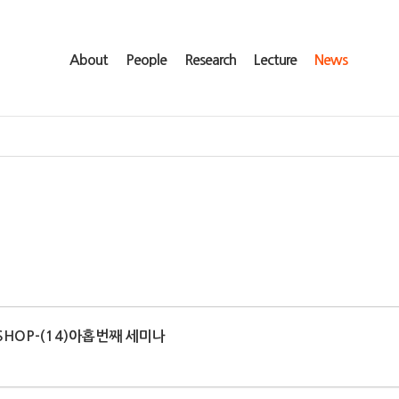
About
People
Research
Lecture
News
SHOP-(14)아홉번째 세미나