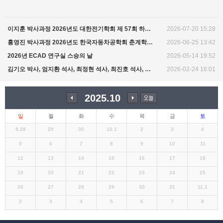
이지훈 박사과정 2026년도 대한전기학회 제 57회 하계학술대회 논문상 수상
2026-07-20 15:28
홍영진 박사과정 2026년도 한국자동차공학회 춘계학술대회 우수발표 논문상 수상
2026-06-25 13:42
2026년 ECAD 연구실 스승의 날
2026-05-14 19:52
김기오 박사, 엄지환 석사, 최정현 석사, 최진호 석사, 김지용 석사의 졸업을 축하합니다!
2026-02-24 16:01
이전
2025.10
다음
오늘
달
달
일
월
화
수
목
금
토
9.28
29
30
10.1
2
3
4
5
6
7
8
9
10
11
12
13
14
15
16
17
18
19
20
21
22
23
24
25
26
27
28
29
30
31
11.1
2
3
4
5
6
7
8